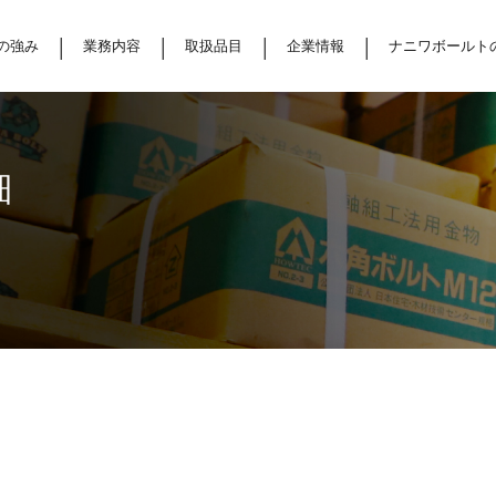
の強み
業務内容
取扱品目
企業情報
ナニワボールト
細