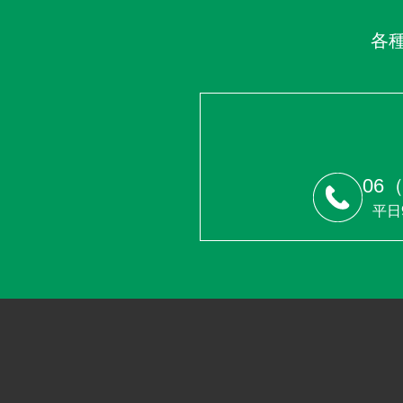
各
06（
平日