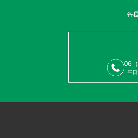
各
06（
平日