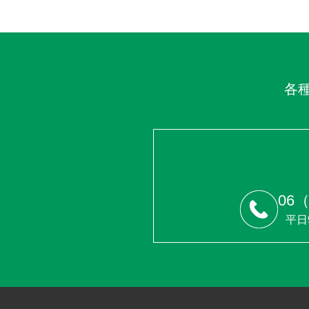
各
06（
平日