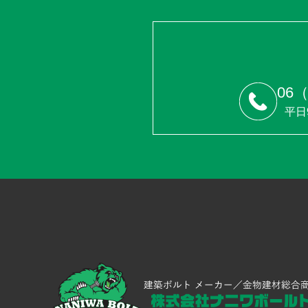
06（
平日